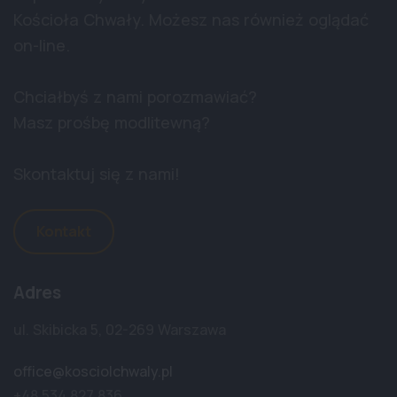
Kościoła Chwały. Możesz nas również oglądać
on-line.
Chciałbyś z nami porozmawiać?
Masz prośbę modlitewną?
Skontaktuj się z nami!
Kontakt
Adres
ul. Skibicka 5, 02-269 Warszawa
office@kosciolchwaly.pl
+48 534 827 836