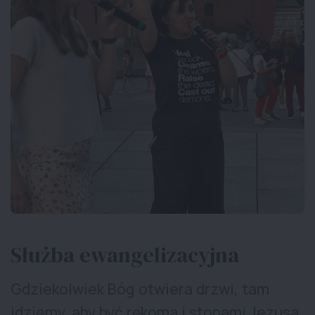
Służba ewangelizacyjna
Gdziekolwiek Bóg otwiera drzwi, tam
idziemy, aby być rękoma i stopami Jezusa