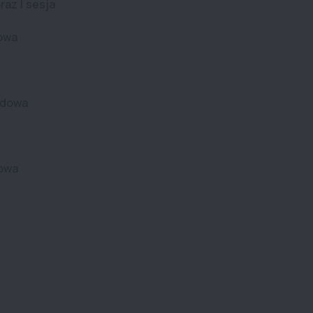
raz I sesja
wowa
adowa
wowa