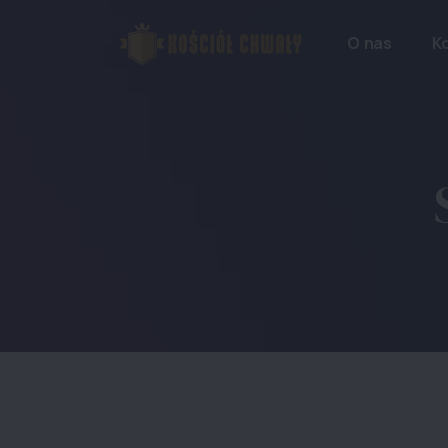
O nas
Ko