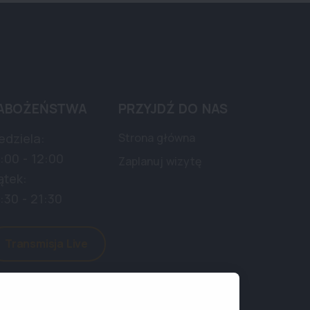
ABOŻEŃSTWA
PRZYJDŹ DO NAS
edziela:
Strona główna
:00 - 12:00
Zaplanuj wizytę
ątek:
:30 - 21:30
Transmisja Live