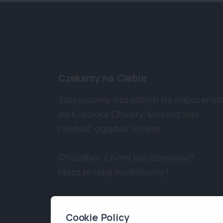
Czekamy na Ciebie
Zapraszamy wszystkich na nabożeńst
do Kościoła Chwały. Możesz nas
również oglądać on-line.
Chciałbyś z nami porozmawiać?
Masz prośbę modlitewną?
Skontaktuj się z nami!
Cookie Policy